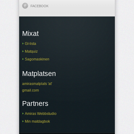
FACEBOOK
Mixat
GI-lista
Matquiz
Sagomaskinen
Matplatsen
amirasmatplats 'at'
gmail.com
Partners
Amiras Webbstudio
Min matdagbok