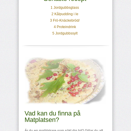
1 Jordgubbsglass
2 Kålpudding i le
3 Frö-Knäckebröd/
4 Proteindrink
5 Jordgubbssylt
Vad kan du finna på
Matplatsen?
Är du en matälskare som sökt dig hit? Gillar du att